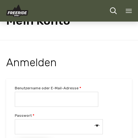

Mein Konto
Sk
to
co
Anmelden
Benutzername oder E-Mail-Adresse
*
Passwort
*