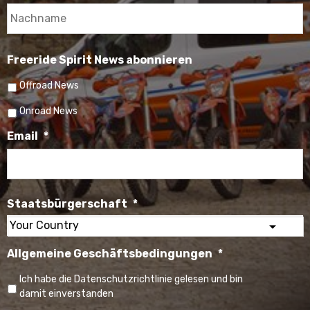
N
Freeride Spirit News abonnieren
Offroad News
Onroad News
Email
*
Staatsbürgerschaft
*
Select
Allgemeine Geschäftsbedingungen
*
your
country
Ich habe die Datenschutzrichtlinie gelesen und bin
damit einverstanden