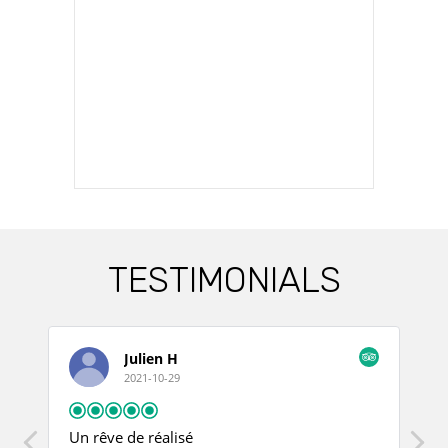
TESTIMONIALS
Julien H
2021-10-29
Un rêve de réalisé
P