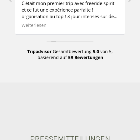
C'était mon premier trip avec freeride spirit!
T
n
et ce fut une expérience parfaite !
l
organisation au top ! 3 jour intenses sur des
l
super KTM et une équipe en or ! je
t
Weiterlesen
W
recommande vivement !
Tripadvisor
Gesamtbewertung
5.0
von 5,
basierend auf
59 Bewertungen
PRESSEMITTEILUNGEN