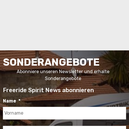
SONDERANGEBOTE
Abonniere unseren Newsletter und erhalte
Sonderangebote
Freeride Spirit News abonnieren
Name
*
V
N