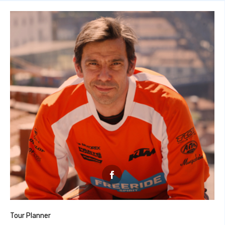

Tour Planner