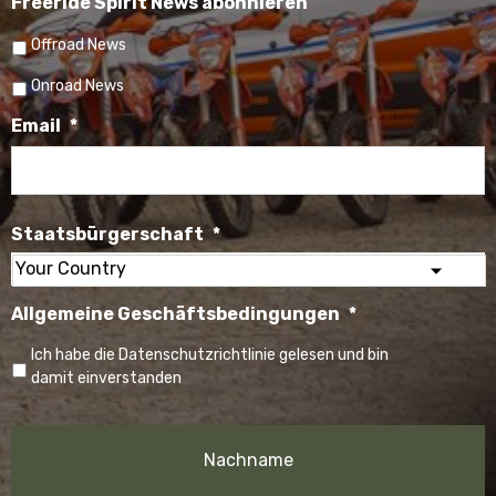
Freeride Spirit News abonnieren
Offroad News
Onroad News
Email
*
Staatsbürgerschaft
*
Select
Allgemeine Geschäftsbedingungen
*
your
country
Ich habe die Datenschutzrichtlinie gelesen und bin
damit einverstanden