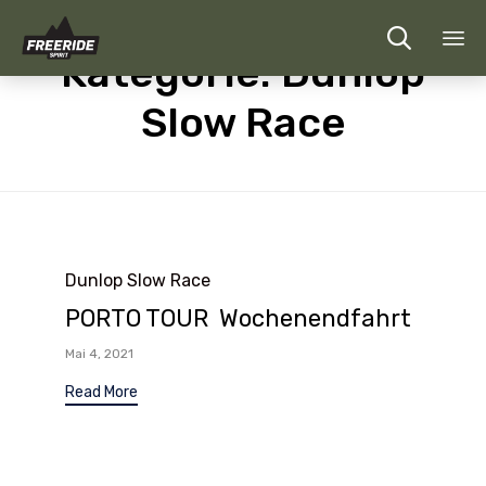

Kategorie:
Dunlop
Sk
Slow Race
to
co
Category
Dunlop Slow Race
PORTO TOUR Wochenendfahrt
Mai 4, 2021
Read More