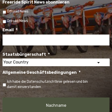
Freeride Spirit News abonnieren
Offroad News
Onroad News
Email
*
Staatsbürgerschaft
*
Select
Allgemeine Geschäftsbedingungen
*
your
country
Ich habe die Datenschutzrichtlinie gelesen und bin
damit einverstanden