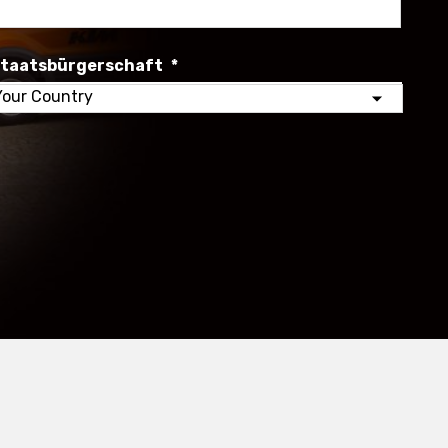
Nachna
taatsbürgerschaft
*
elect
our
ountry