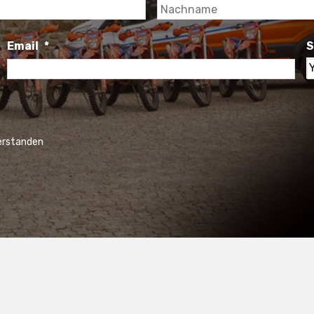
Vorname
Email
*
S
S
y
c
verstanden