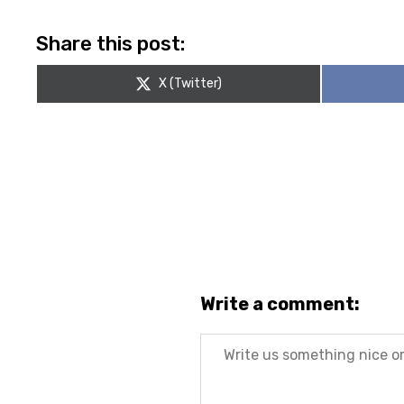
Share this post:
Share
X (Twitter)
on
Write a comment:
Message