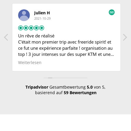
Julien H
2021-10-29
Un rêve de réalisé
C'était mon premier trip avec freeride spirit! et
ce fut une expérience parfaite ! organisation au
top ! 3 jour intenses sur des super KTM et une
équipe en or ! je recommande vivement !
Weiterlesen
Tripadvisor
Gesamtbewertung
5.0
von 5,
basierend auf
59 Bewertungen