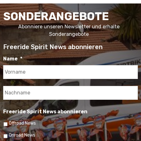
(Wird
(Wird
(Wird
(Wird
in
in
in
in
neuem
neuem
neuem
neuem
SONDERANGEBOTE
Fenster
Fenster
Fenster
Fenster
geöffnet)
geöffnet)
geöffnet)
geöffnet)
Abonniere unseren Newsletter und erhalte
Sonderangebote
Freeride Spirit News abonnieren
Name
*
V
N
Freeride Spirit News abonnieren
Offroad News
Onroad News