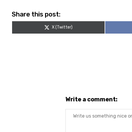
Share this post:
Share
X (Twitter)
on
Write a comment:
Message