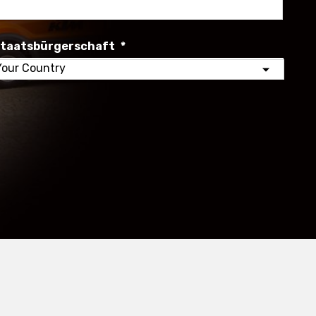
Nachna
taatsbürgerschaft
*
elect
our
ountry