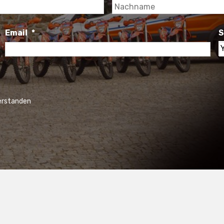
Vorname
Email
*
S
S
y
c
verstanden