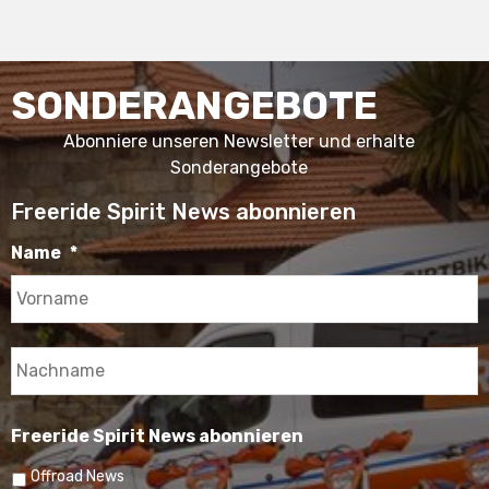
SONDERANGEBOTE
Abonniere unseren Newsletter und erhalte
Sonderangebote
Freeride Spirit News abonnieren
Name
*
V
N
Freeride Spirit News abonnieren
Offroad News