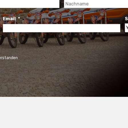
Vorname
Email
*
S
S
y
c
verstanden