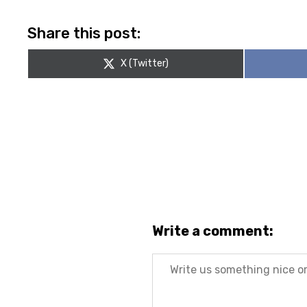
Share this post:
Share
X (Twitter)
on
Write a comment:
Message