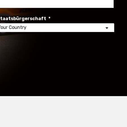
Nachna
taatsbürgerschaft
*
elect
our
ountry